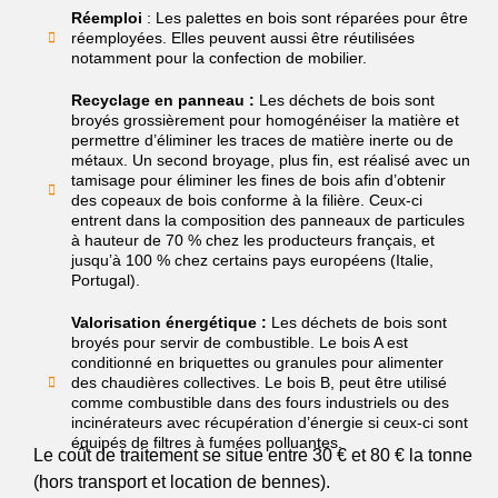
Réemploi
: Les palettes en bois sont réparées pour être
réemployées. Elles peuvent aussi être réutilisées
notamment pour la confection de mobilier.
Recyclage en panneau :
Les déchets de bois sont
broyés grossièrement pour homogénéiser la matière et
permettre d’éliminer les traces de matière inerte ou de
métaux. Un second broyage, plus fin, est réalisé avec un
tamisage pour éliminer les fines de bois afin d’obtenir
des copeaux de bois conforme à la filière. Ceux-ci
entrent dans la composition des panneaux de particules
à hauteur de 70 % chez les producteurs français, et
jusqu’à 100 % chez certains pays européens (Italie,
Portugal).
Valorisation énergétique :
Les déchets de bois sont
broyés pour servir de combustible. Le bois A est
conditionné en briquettes ou granules pour alimenter
des chaudières collectives. Le bois B, peut être utilisé
comme combustible dans des fours industriels ou des
incinérateurs avec récupération d’énergie si ceux-ci sont
équipés de filtres à fumées polluantes.
Le coût de traitement se situe entre 30 € et 80 € la tonne
(hors transport et location de bennes).